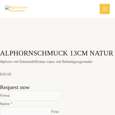
Skip
Main
to
Men
content
ALPHORNSCHMUCK 13CM NATUR
Alphorn mit Edelweiß/Entian natur mit Befestigungsnadel
€
20.00
Request now
Firma
Name
*
First