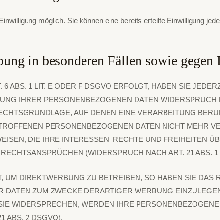
nwilligung möglich. Sie können eine bereits erteilte Einwilligung jed
ebung in besonderen Fällen sowie gege
ABS. 1 LIT. E ODER F DSGVO ERFOLGT, HABEN SIE JEDERZ
UNG IHRER PERSONENBEZOGENEN DATEN WIDERSPRUCH EIN
RECHTSGRUNDLAGE, AUF DENEN EINE VERARBEITUNG BERU
ETROFFENEN PERSONENBEZOGENEN DATEN NICHT MEHR VER
SEN, DIE IHRE INTERESSEN, RECHTE UND FREIHEITEN Ü
ECHTSANSPRÜCHEN (WIDERSPRUCH NACH ART. 21 ABS. 1 
UM DIREKTWERBUNG ZU BETREIBEN, SO HABEN SIE DAS R
ATEN ZUM ZWECKE DERARTIGER WERBUNG EINZULEGEN; DI
 SIE WIDERSPRECHEN, WERDEN IHRE PERSONENBEZOGENE
 ABS. 2 DSGVO).