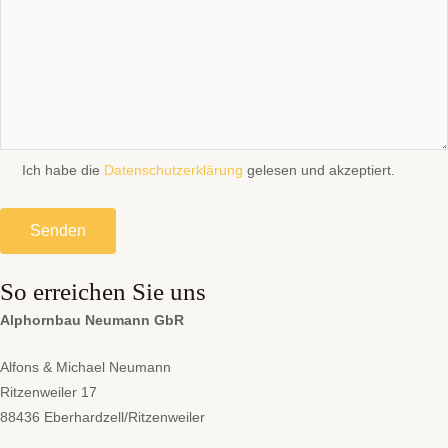
Ich habe die
Datenschutzerklärung
gelesen und akzeptiert.
Bitte lasse dieses Feld leer.
So erreichen Sie uns
Alphornbau Neumann GbR
Alfons & Michael Neumann
Ritzenweiler 17
88436 Eberhardzell/Ritzenweiler