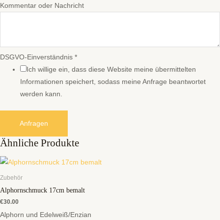
Kommentar oder Nachricht
DSGVO-Einverständnis
*
Ich willige ein, dass diese Website meine übermittelten
Informationen speichert, sodass meine Anfrage beantwortet
werden kann.
Anfragen
Ähnliche Produkte
Zubehör
Alphornschmuck 17cm bemalt
€
30.00
Alphorn und Edelweiß/Enzian