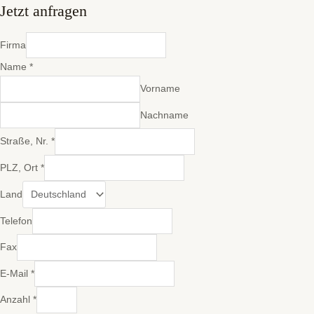
Jetzt anfragen
Firma
Name
*
Vorname
Nachname
Straße, Nr.
*
PLZ, Ort
*
Land
Telefon
Fax
E-Mail
*
Anzahl
*