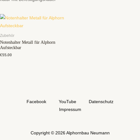
Zubehör
Notenhalter Metall für Alphorn
Aufsteckbar
€
55.00
Facebook
YouTube
Datenschutz
Impressum
Copyright © 2026 Alphornbau Neumann