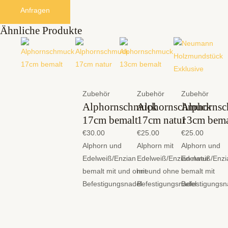
Anfragen
Ähnliche Produkte
Zubehör
Zubehör
Zubehör
Alphornschmuck
Alphornschmuck
Alphorns
17cm bemalt
17cm natur
13cm bema
€
30.00
€
25.00
€
25.00
Alphorn und
Alphorn mit
Alphorn und
Edelweiß/Enzian
Edelweiß/Enzian natur
Edelweiß/Enzi
bemalt mit und ohne
mit und ohne
bemalt mit
Befestigungsnadel
Befestigungsnadel
Befestigungsn