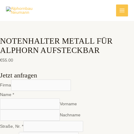
Zum
Main
Inhalt
Men
springen
NOTENHALTER METALL FÜR
ALPHORN AUFSTECKBAR
€
55.00
Jetzt anfragen
Firma
Name
*
Vorname
Nachname
Straße, Nr.
*