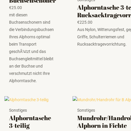
Buchsenschoner
Alphorntasche 3-te
€
25.00
Rucksacktragevor
mit diesen
Buchsenschonern sind
€
225.00
die Verbindungsbuchsen
Aus Nylon, Witterungsfest, ge
Ihres Alphorns optimal
Griffe, Schulterriemen und
beim Transport
Rucksacktragevorrichtung.
geschÃ¼tzt und das
Buchsengleitmittel bleibt
an der Buchse und
verschmutzt nicht Ihre
Alphorntasche.
Sonstiges
Sonstiges
Alphorntasche
Mundrohr/Handroh
3-teilig
Alphorn in Fichte