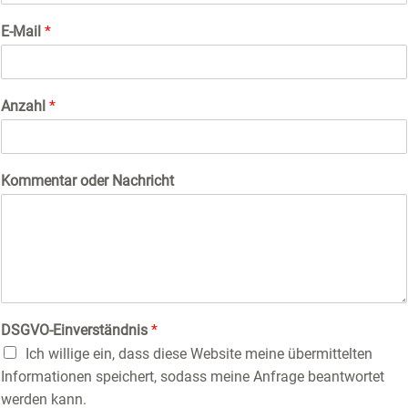
E-Mail
*
Anzahl
*
Kommentar oder Nachricht
DSGVO-Einverständnis
*
Ich willige ein, dass diese Website meine übermittelten
Informationen speichert, sodass meine Anfrage beantwortet
werden kann.