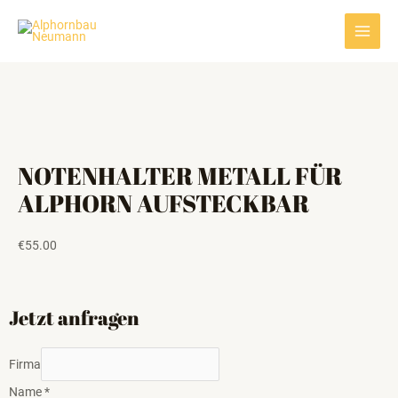
Zum
Main
Inhalt
Men
springen
NOTENHALTER METALL FÜR
ALPHORN AUFSTECKBAR
€
55.00
Jetzt anfragen
Firma
Name
*